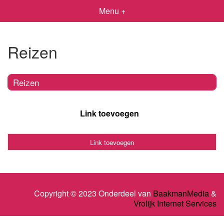
Menu +
Reizen
Reizen
Link toevoegen
Link toevoegen
Copyright © 2023 Onderdeel van
BaakmanMedia
&
Vrolijk Internet Services