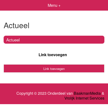
Menu +
Actueel
Actueel
Link toevoegen
Link toevoegen
Copyright © 2023 Onderdeel van
BaakmanMedia
&
Vrolijk Internet Services